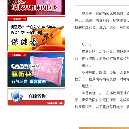
健康香
，它的功效比较独特，
痛止、烧退、周身舒服，症状消失
找的病灶部位、形态、大小，可肉
功用：
贯通经络、活血化淤、调畅脏腹气
照，遂火消散，追寻已扩散各部位
主治：
各种肿瘤、癌症、毒疮、无名肿毒
蚊子叮、糖尿病等均有良效，对哮
用法：
将香点烧一头，在病灶周围寸许顺
阳、青紫为阴）久照阴变阳，连续
钟疼痛消失，以后坚持每日熏照，但