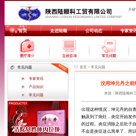
关键
首页
走进陆顺
公司动态
专家资
首页 > 常见问题
常见问题
专家资讯
没用坤元丹之前
产品知识
来源：陕西陆顺科工贸
常见问题
出现这种情况，坤元丹的自
触及到了病灶，炎症开始发
的过程。炎症消除之后肚子
不会是炎症这么简单了。所以